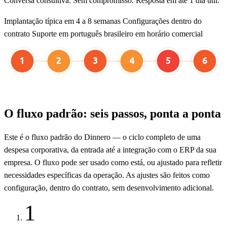
Conversa consultiva. Sem compromisso. Resposta em até 1 dia útil.
Implantação típica em 4 a 8 semanas
Configurações dentro do
contrato
Suporte em português brasileiro em horário comercial
1
2
3
4
5
6
Carga
Prestação
Envio
Aprovação
Conferência
Integração
ERP
O fluxo padrão: seis passos, ponta a ponta
Este é o fluxo padrão do Dinnero — o ciclo completo de uma
despesa corporativa, da entrada até a integração com o ERP da sua
empresa. O fluxo pode ser usado como está, ou ajustado para refletir
necessidades específicas da operação. As ajustes são feitos como
configuração, dentro do contrato, sem desenvolvimento adicional.
1