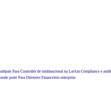
ltipaís
Para Controller de multinacional na LatAm
Compliance e audit
rande porte
Para Diretores Financeiros enterprise