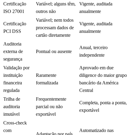
Certificação
Variável; alguns têm,
Vigente, auditada
ISO 27001
outros não
anualmente
Variável; nem todos
Certificação
Vigente, auditada
processam dados de
PCI DSS
anualmente
cartão diretamente
Auditoria
Anual, terceiro
externa de
Pontual ou ausente
independente
segurança
Validação por
Aprovado em due
instituição
Raramente
diligence do maior grupo
financeira
formalizada
bancário da América
regulada
Central
Trilha de
Frequentemente
Completa, ponta a ponta,
auditoria
parcial ou não
exportável
imutável
exportável
Cross-check
com
Automatizado nas
Adaptação por país