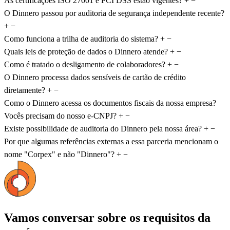
As certificações ISO 27001 e PCI DSS estão vigentes?
+
−
O Dinnero passou por auditoria de segurança independente recente?
+
−
Como funciona a trilha de auditoria do sistema?
+
−
Quais leis de proteção de dados o Dinnero atende?
+
−
Como é tratado o desligamento de colaboradores?
+
−
O Dinnero processa dados sensíveis de cartão de crédito
diretamente?
+
−
Como o Dinnero acessa os documentos fiscais da nossa empresa?
Vocês precisam do nosso e-CNPJ?
+
−
Existe possibilidade de auditoria do Dinnero pela nossa área?
+
−
Por que algumas referências externas a essa parceria mencionam o
nome "Corpex" e não "Dinnero"?
+
−
Vamos conversar sobre os requisitos da