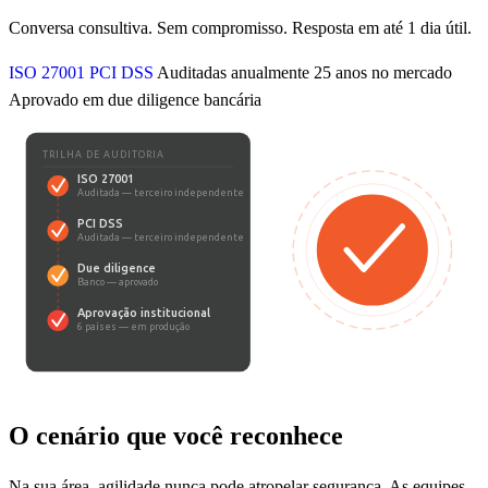
Conversa consultiva. Sem compromisso. Resposta em até 1 dia útil.
ISO 27001
PCI DSS
Auditadas anualmente
25 anos no mercado
Aprovado em due diligence bancária
TRILHA DE AUDITORIA
ISO 27001
Auditada — terceiro independente
PCI DSS
Auditada — terceiro independente
Due diligence
Banco — aprovado
Aprovação institucional
6 países — em produção
validação externa
O cenário que você reconhece
Na sua área, agilidade nunca pode atropelar segurança. As equipes