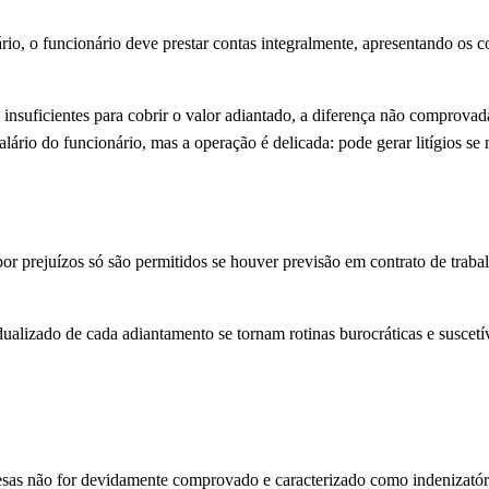
o, o funcionário deve prestar contas integralmente, apresentando os comp
insuficientes para cobrir o valor adiantado, a diferença não comprovada
ário do funcionário, mas a operação é delicada: pode gerar litígios se n
or prejuízos só são permitidos se houver previsão em contrato de tra
dualizado de cada adiantamento se tornam rotinas burocráticas e suscetív
esas não for devidamente comprovado e caracterizado como indenizatóri