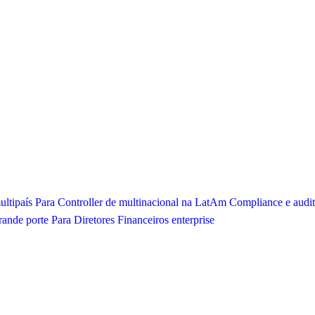
ltipaís
Para Controller de multinacional na LatAm
Compliance e audit
rande porte
Para Diretores Financeiros enterprise